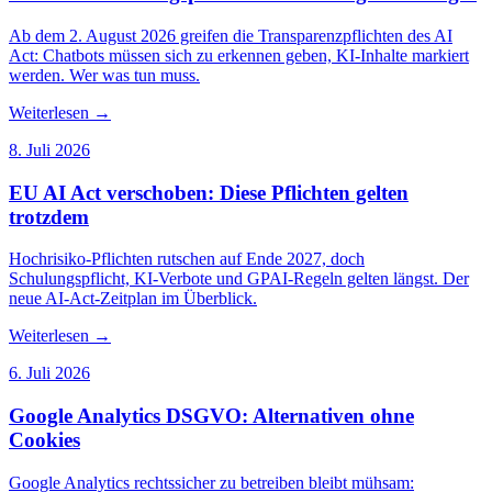
Ab dem 2. August 2026 greifen die Transparenzpflichten des AI
Act: Chatbots müssen sich zu erkennen geben, KI-Inhalte markiert
werden. Wer was tun muss.
Weiterlesen
→
8. Juli 2026
EU AI Act verschoben: Diese Pflichten gelten
trotzdem
Hochrisiko-Pflichten rutschen auf Ende 2027, doch
Schulungspflicht, KI-Verbote und GPAI-Regeln gelten längst. Der
neue AI-Act-Zeitplan im Überblick.
Weiterlesen
→
6. Juli 2026
Google Analytics DSGVO: Alternativen ohne
Cookies
Google Analytics rechtssicher zu betreiben bleibt mühsam: