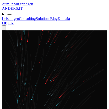
Zum Inhalt springen
ANDERS
.
IT
Leistungen
Consulting
Solutions
Blog
Kontakt
DE
EN