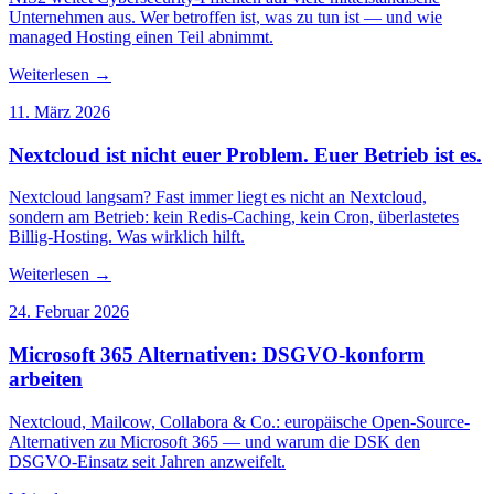
Unternehmen aus. Wer betroffen ist, was zu tun ist — und wie
managed Hosting einen Teil abnimmt.
Weiterlesen
→
11. März 2026
Nextcloud ist nicht euer Problem. Euer Betrieb ist es.
Nextcloud langsam? Fast immer liegt es nicht an Nextcloud,
sondern am Betrieb: kein Redis-Caching, kein Cron, überlastetes
Billig-Hosting. Was wirklich hilft.
Weiterlesen
→
24. Februar 2026
Microsoft 365 Alternativen: DSGVO-konform
arbeiten
Nextcloud, Mailcow, Collabora & Co.: europäische Open-Source-
Alternativen zu Microsoft 365 — und warum die DSK den
DSGVO-Einsatz seit Jahren anzweifelt.