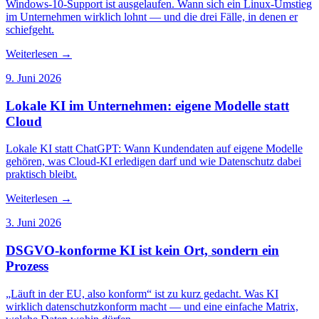
Windows-10-Support ist ausgelaufen. Wann sich ein Linux-Umstieg
im Unternehmen wirklich lohnt — und die drei Fälle, in denen er
schiefgeht.
Weiterlesen
→
9. Juni 2026
Lokale KI im Unternehmen: eigene Modelle statt
Cloud
Lokale KI statt ChatGPT: Wann Kundendaten auf eigene Modelle
gehören, was Cloud-KI erledigen darf und wie Datenschutz dabei
praktisch bleibt.
Weiterlesen
→
3. Juni 2026
DSGVO-konforme KI ist kein Ort, sondern ein
Prozess
„Läuft in der EU, also konform“ ist zu kurz gedacht. Was KI
wirklich datenschutzkonform macht — und eine einfache Matrix,