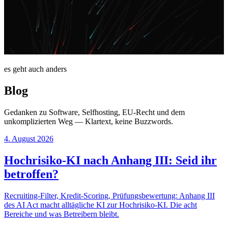
es geht auch anders
Blog
Gedanken zu Software, Selfhosting, EU-Recht und dem
unkomplizierten Weg — Klartext, keine Buzzwords.
4. August 2026
Hochrisiko-KI nach Anhang III: Seid ihr
betroffen?
Recruiting-Filter, Kredit-Scoring, Prüfungsbewertung: Anhang III
des AI Act macht alltägliche KI zur Hochrisiko-KI. Die acht
Bereiche und was Betreibern bleibt.